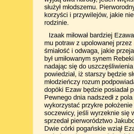
służył młodszemu. Pierworodn
korzyści i przywilejów, jakie n
rodzinie.
Izaak miłował bardziej Ezaw
mu potraw z upolowanej przez s
śmiałość i odwaga, jakie przeja
był umiłowanym synem Rebeki, 
nadając się do uszczęśliwienia
powiedział, iż starszy będzie 
młodzieńczy rozum podpowiadał 
dopóki Ezaw będzie posiadał pr
Pewnego dnia nadszedł z pola
wykorzystać przykre położenie
soczewicy, jeśli wyrzeknie się
sprzedał pierworództwo Jakubo
Dwie córki pogańskie wziął Eza