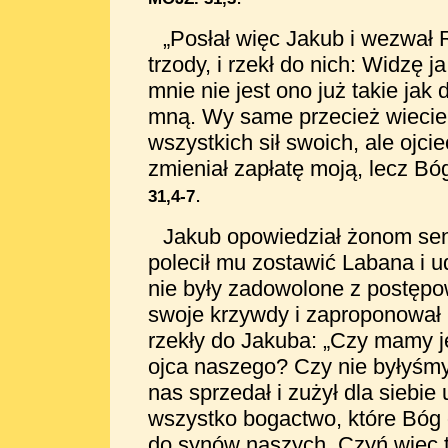
„Posłał więc Jakub i wezwał R
trzody, i rzekł do nich: Widzę 
mnie nie jest ono już takie jak
mną. Wy same przecież wiecie
wszystkich sił swoich, ale ojci
zmieniał zapłatę moją, lecz Bó
.
31,4-7
Jakub opowiedział żonom se
polecił mu zostawić Labana i u
nie były zadowolone z postępo
swoje krzywdy i
zaproponował 
rzekły do Jakuba: „Czy mamy je
ojca naszego? Czy nie byłyśmy
nas sprzedał i zużył dla siebi
wszystko bogactwo, które Bóg 
do synów naszych. Czyń więc t