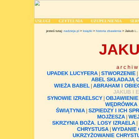
USŁUGI
CZYTELNIA
UZUPEŁNIENIA
SE
jesteś tutaj:
nadzieja.pl
>
książki
>
historia zbawienia
> Jakub i...
JAKU
archi
UPADEK LUCYFERA
|
STWORZENIE
|
ABEL SKŁADAJĄ 
WIEŻA BABEL
|
ABRAHAM I OBI
JAKUB I 
SYNOWIE IZRAELSCY
|
OBJAWIENIE
WĘDRÓWKA 
ŚWIĄTYNIA
|
SZPIEDZY I ICH S
MOJŻESZA
|
WEJ
SKRZYNIA BOŻA. LOSY IZRAELA
|
CHRYSTUSA
|
WYDANIE
UKRZYŻOWANIE CHRYST