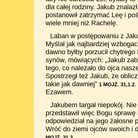
dla całej rodziny. Jakub znalaz
postanowił zatrzymać Leę i pośl
wiele mniej niż Rachelę.
Laban w postępowaniu z Jaku
Myślał jak najbardziej wzboga
dawno byłby porzucił chytrego 
synów, mówiących: „Jakub zabra
tego, co należało do ojca nasz
Spostrzegł też Jakub, że oblic
takie jak dawniej”
.
1 MOJŻ. 31,1.2
Ezawem.
Jakubem targał niepokój. Nie 
przedstawił więc Bogu sprawę i
odpowiedział na jego żałosne 
Wróć do ziemi ojców swoich i d
.
MOJŻ. 31,3