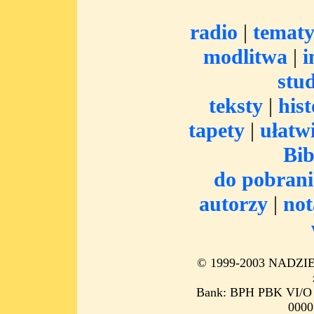
radio
|
temat
modlitwa
|
i
stu
teksty
|
hist
tapety
|
ułatw
Bib
do pobrani
autorzy
|
no
© 1999-2003 NADZIEJ
Bank: BPH PBK VI/O 
0000