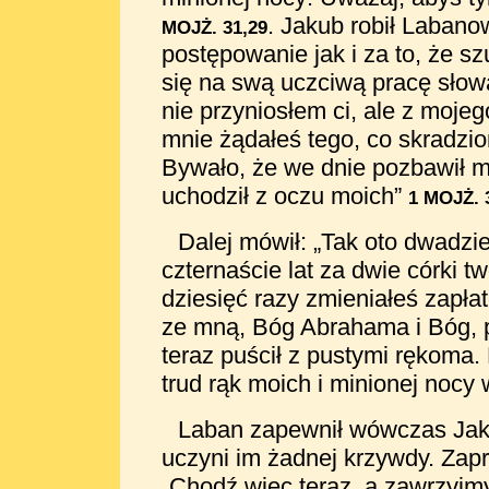
. Jakub robił Laban
MOJŻ. 31,29
postępowanie jak i za to, że sz
się na swą uczciwą pracę słowa
nie przyniosłem ci, ale z
mojeg
mnie żądałeś tego, co skradzio
Bywało, że we dnie pozbawił mn
uchodził z oczu moich”
1 MOJŻ. 
Dalej mówił: „Tak oto dwadzi
czternaście lat za dwie córki tw
dziesięć razy zmieniałeś zapła
ze mną, Bóg Abrahama i
Bóg, 
teraz puścił z pustymi rękoma.
trud rąk moich i minionej nocy
Laban zapewnił wówczas Jakuba
uczyni im żadnej krzywdy. Zap
„Chodź więc teraz, a zawrzyjmy 