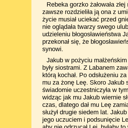
Rebeka gorzko żałowała złej r
zawsze rozdzieliła ją ona z u
życie musiał uciekać przed gn
nie oglądała twarzy swego ulubi
udzieleniu błogosławieństwa J
przekonał się, że błogosławie
synowi.
Jakub w pożyciu małżeńskim n
były siostrami. Z Labanem za
którą kochał. Po odsłużeniu za 
mu za żonę Leę. Skoro Jakub s
świadomie uczestniczyła w tym 
widząc jak mu Jakub wiernie sł
czas, dlatego dał mu Leę zami
służył drugie siedem lat. Jakub
jego uczuciem i podsunięcie Lei,
aby nie odrzucał Lei, byłaby to 