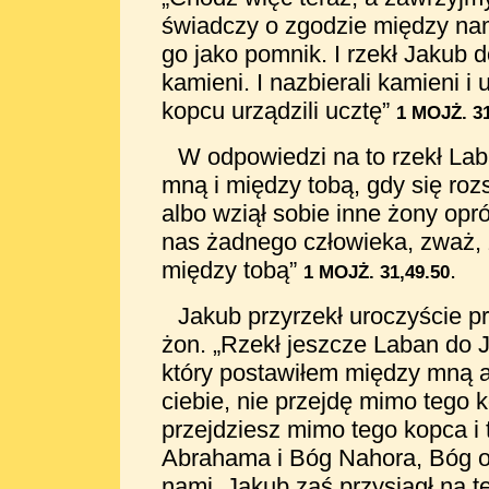
świadczy o zgodzie między nam
go jako pomnik. I rzekł Jakub 
kamieni. I nazbierali kamieni i 
kopcu urządzili ucztę”
1 MOJŻ. 31
W odpowiedzi na to rzekł La
mną i między tobą, gdy się roz
albo wziął sobie inne żony opr
nas żadnego człowieka, zważ, 
między tobą”
.
1 MOJŻ. 31,49.50
Jakub przyrzekł uroczyście p
żon. „Rzekł jeszcze Laban do J
który postawiłem między mną a 
ciebie, nie przejdę mimo tego k
przejdziesz mimo tego kopca i
Abrahama i Bóg Nahora, Bóg oj
nami. Jakub zaś przysiągł na te