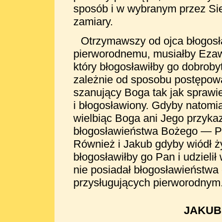
sposób i w wybranym przez Si
zamiary.
Otrzymawszy od ojca błogosł
pierworodnemu, musiałby Ezaw
który błogosławiłby go dobroby
zależnie od sposobu postępow
szanujący Boga tak jak sprawie
i
błogosławiony. Gdyby natomia
wielbiąc Boga ani Jego przykaz
błogosławieństwa Bożego — Pa
Również i Jakub gdyby wiódł ży
błogosławiłby go Pan i udzielił
nie posiadał błogosławieństwa 
przysługujących pierworodnym.
JAKUB