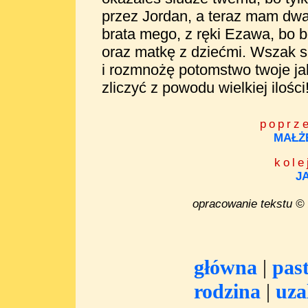
przez Jordan, a teraz mam dwa 
brata mego, z ręki Ezawa, bo bo
oraz matkę z dziećmi. Wszak s
i rozmnożę potomstwo twoje ja
zliczyć z powodu wielkiej ilości
poprz
MAŁŻ
kole
J
opracowanie tekstu © 2
główna
|
pas
rodzina
|
uza