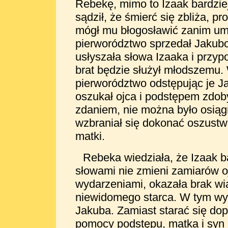
Rebekę, mimo to Izaak bardziej
sądził, że śmierć się zbliża, p
mógł mu błogosławić zanim umr
pierworództwo sprzedał Jakubo
usłyszała słowa Izaaka i przypo
brat będzie służył młodszemu.
pierworództwo odstępując je J
oszukał ojca i podstępem zdoby
zdaniem, nie można było osią
wzbraniał się dokonać oszustwa
matki.
Rebeka wiedziała, że Izaak b
słowami nie zmieni zamiarów oj
wydarzeniami, okazała brak w
niewidomego starca. W
tym wy
Jakuba. Zamiast starać się do
pomocy podstępu, matka i syn 