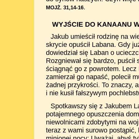
.
MOJŻ. 31,14-16
WYJŚCIE DO KANAANU W
Jakub umieścił rodzinę na wie
skrycie opuścił Labana. Gdy już
dowiedział się Laban o ucieczc
Rozgniewał się bardzo, puścił 
ściągnąć go z powrotem. Lecz 
zamierzał go napaść, polecił 
żadnej przykrości. To znaczy,
i nie kusił fałszywym pochlebs
Spotkawszy się z Jakubem La
potajemnego opuszczenia domu 
niewolnicami zdobytymi na woj
teraz z wami surowo postąpić,
minionej nocy: Uważaj, abyś t