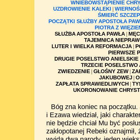
WNIEBOWSTĄPIENIE CHR
UZDROWIENIE KALEKI
|
WIERNOŚ
ŚMIERĆ SZCZE
POCZĄTKI SŁUŻBY APOSTOŁA PA
PIOTRA Z WIĘZIE
SŁUŻBA APOSTOŁA PAWŁA
|
MĘC
TAJEMNICA NIEPRAW
LUTER I WIELKA REFORMACJA
|
P
PIERWSZE 
DRUGIE POSELSTWO ANIELSKIE
TRZECIE POSELSTWO 
ZWIEDZENIE
|
GŁOŚNY ZEW
|
ZA
JAKUBOWEJ
|
O
ZAPŁATA SPRAWIEDLIWYCH
|
TY
UKORONOWANIE CHRYS
Bóg zna koniec na początku.
i Ezawa wiedział, jaki charakte
nie będzie chciał Mu być posł
zakłopotanej Rebeki oznajmił, 
wyjdą dwa narody, jeden większ