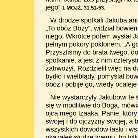
jego”
.
1 MOJŻ. 31,51-53
W drodze spotkali Jakuba anio
„To obóz Boży”, widział bowie
niego. Wkrótce potem wysłał 
pełnym pokory pokłonem. „A gdy
Przyszliśmy do brata twego, do
spotkanie, a jest z nim czterys
zatrwożył. Rozdzielił więc na d
bydło i wielbłądy, pomyślał bo
obóz i
pobije go, wtedy ocaleje
Nie wystarczyły Jakubowi te ś
się w modlitwie do Boga, mów
ojca mego Izaaka, Panie, któr
swojej i do ojczyzny swojej, a 
wszystkich dowodów łaski i wsz
okazałeś słudze twemu, bo tylk